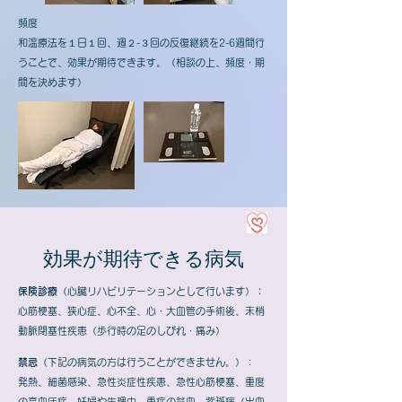
頻度
和温療法を１日１回、週２-３回の反復継続を2-6週間行
うことで、効果が期待できます。（相談の上、頻度・期
間を決めます）
効果が期待できる病気
保険診療
（心臓リハビリテーションとして行います）
：
心筋梗塞、狭心症、心不全、心・大血管の手術後、末梢
動脈閉塞性疾患（歩行時の足のしびれ・痛み）
禁忌
（下記の病気の方は行うことができません。）：
発熱、細菌感染、急性炎症性疾患、
急性心筋梗塞、重度
の高血圧症、妊婦や生理中、重症の貧血、紫斑病（出血