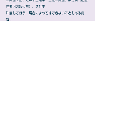
性要因のある方）、透析中
注意して行う・場合によってはできないこともある病
気：
大動脈弁狭窄症、閉塞型肥大型心筋症、がん、糖尿病性
網膜症、ペースメーカー装着
効果が期待できる、その他の病気
（自費診療）
：
重度の末端冷え性
リウマチで関節の痛みの強い方
線維筋痛症
慢性疲労症候群
更年期ウツの方
理由のわからない全身のしびれ感
​血管年齢の若返りのため
心臓病の予防
＊医師にご相談ください。
＊1回6千円（税込み）。初診時には診察料がかかりま
す。2-10回目は、1回4000円/回。
​さだこ心臓内科クリニック