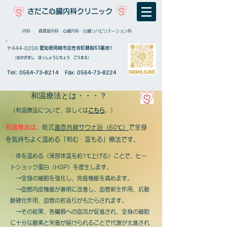
さだこ心臓内科クリニック
​内科・ 循環器内科・心臓内科・心臓リハビリテーション科
〒444-0206
愛知県岡崎市法性寺町郷前63番地1
（おかざきし ほっしょうじちょう ごうまえ）
Tel:
0564-73-8214
Fax:
0564-73-8224
​和温療法とは・・・？
（和温療法について、詳しくは
こちら
。）
和温療法は
、乾式
遠赤外線サウナ浴（60℃）
で全身
を気持ちよく温める「和む・温もる」療法です。
・体を温める（深部体温を約1℃上げる）ことで、ヒー
トショック蛋白（HSP）を産生します。
→全身の細胞を強化し、免疫機能を高めます。
→血管内皮機能が著明に改善し、血管新生作用、抗動
脈硬化作用、血管の若返りがもたらされます。
→その結果、各臓器への血流が促進され、全身の細胞
に十分な酸素と栄養が届けられることで代謝が亢進され