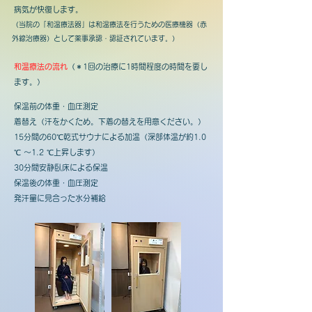
病気が快復します。
（当院の「和温療法器」は和温療法を行うための医療機器（赤
外線治療器）として薬事承認・認証されています。）
和温療法の流れ
（＊1回の治療に1時間程度の時間を要し
ます。）
保温前の体重・血圧測定
着替え（汗をかくため。下着の替えを用意ください。）
15分間の60℃乾式サウナによる加温（深部体温が約1.0
℃ ～1.2 ℃上昇します）
30分間安静臥床による保温
保温後の体重・血圧測定
発汗量に見合った水分補給